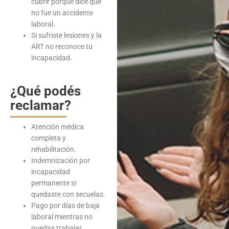
cubrir porque dice que
no fue un accidente
laboral.
Si sufriste lesiones y la
ART no reconoce tu
incapacidad.
¿Qué podés
reclamar?
Atención médica
completa y
rehabilitación.
Indemnización por
incapacidad
permanente si
quedaste con secuelas.
Pago por días de baja
laboral mientras no
puedas trabajar.