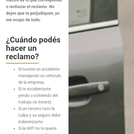
o rechazar el reclamo
.
No
dejes que te perjudiquen, yo
me ocupo de todo.
¿Cuándo podés
hacer un
reclamo?
Si tuviste un accidente
manejando un vehículo
de la empresa.
Si te accidentaste
yendo o volviendo del
trabajo (in itinere).
Si un tercero tuvo la
culpa y su seguro debe
indemnizarte.
Si la ART no te quiere