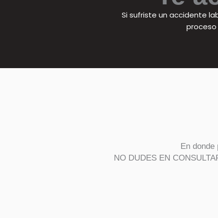
Si sufriste un accidente l
proceso 
En donde 
NO DUDES EN CONSULTARME, 