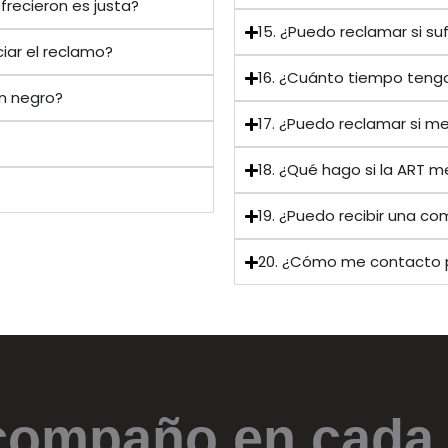
frecieron es justa?
15. ¿Puedo reclamar si su
iar el reclamo?
16. ¿Cuánto tiempo teng
en negro?
17. ¿Puedo reclamar si m
18. ¿Qué hago si la ART
19. ¿Puedo recibir una c
20. ¿Cómo me contacto 
compaño en cada