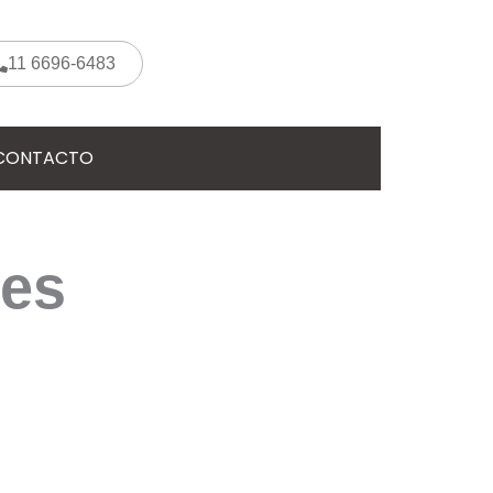
11 6696-6483
CONTACTO
tes
 ayudarte.
aso, haciendo