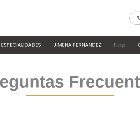
ESPECIALIDADES
JIMENA FERNANDEZ
Faqs
eguntas Frecuen
podras encontrar una guia de consultas y procedimientos que pueden
O DUDES EN CONSULTARME, sin costo alguno, y comentarme tu c
click en el botodon de whatsapp