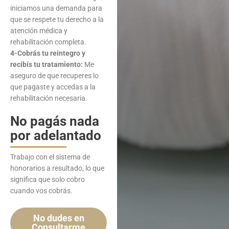
iniciamos una demanda para
que se respete tu derecho a la
atención médica y
rehabilitación completa.
4-Cobrás tu reintegro y
recibís tu tratamiento:
Me
aseguro de que recuperes lo
que pagaste y accedas a la
rehabilitación necesaria.
No pagás nada
por adelantado
Trabajo con el sistema de
honorarios a resultado, lo que
significa que solo cobro
cuando vos cobrás.
No dudes en
Consultarme