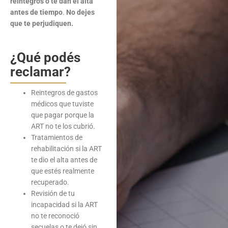
reintegros o te dan el alta
antes de tiempo
.
No dejes
que te perjudiquen.
¿Qué podés
reclamar?
Reintegros de gastos
médicos que tuviste
que pagar porque la
ART no te los cubrió.
Tratamientos de
rehabilitación si la ART
te dio el alta antes de
que estés realmente
recuperado.
Revisión de tu
incapacidad si la ART
no te reconoció
secuelas o te dejó sin