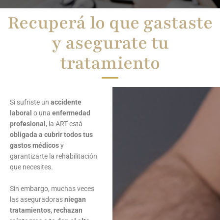
Recuperá lo que gastaste
y asegurate tu
tratamiento
Si sufriste un
accidente
laboral
o una
enfermedad
profesional
, la ART está
obligada a cubrir todos tus
gastos médicos
y
garantizarte la rehabilitación
que necesites.
Sin embargo, muchas veces
las aseguradoras
niegan
tratamientos, rechazan