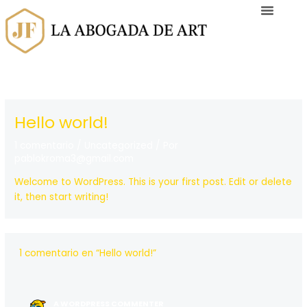
Ir
al
contenido
Hello world!
1 comentario
/
Uncategorized
/ Por
pablokroma3@gmail.com
Welcome to WordPress. This is your first post. Edit or delete
it, then start writing!
1 comentario en “Hello world!”
A WORDPRESS COMMENTER